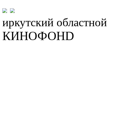
иркутский
областной
КИНОФОНD