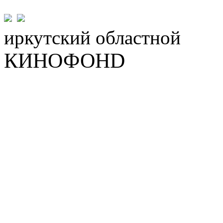
иркутский
областной
КИНОФОНD