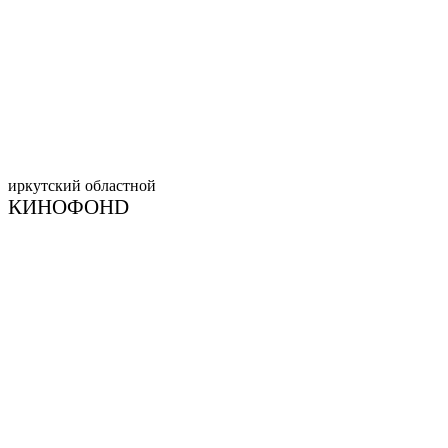
иркутский
областной
КИНОФОНD