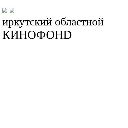
иркутский
областной
КИНОФОНD