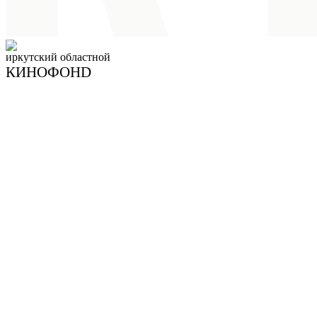
иркутский
областной
КИНОФОНD