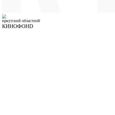
иркутский
областной
КИНОФОНD