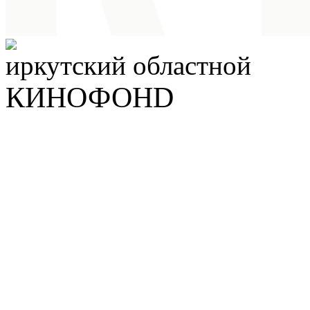
иркутский
областной
КИНОФОНD