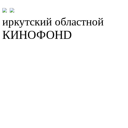
иркутский
областной
КИНОФОНD