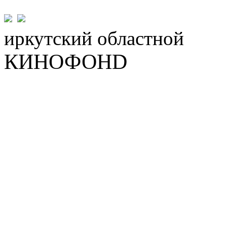
иркутский
областной
КИНОФОНD