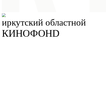
иркутский
областной
КИНОФОНD