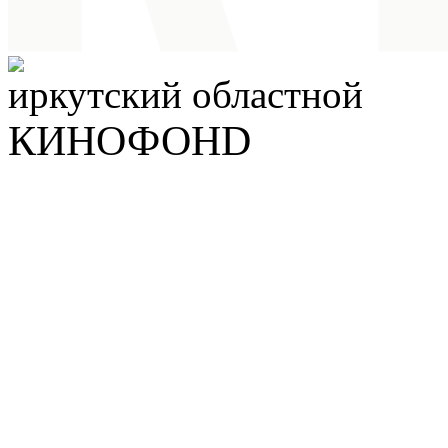
иркутский
областной
КИНОФОНD