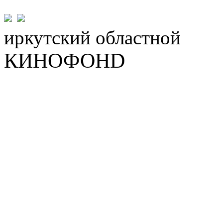
иркутский
областной
КИНОФОНD