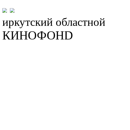
иркутский
областной
КИНОФОНD