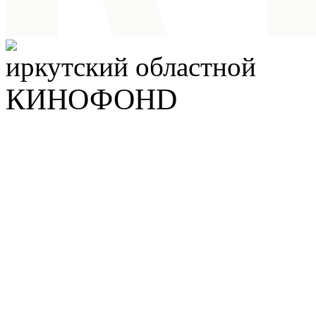
иркутский
областной
КИНОФОНD