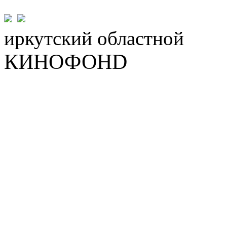
иркутский
областной
КИНОФОНD