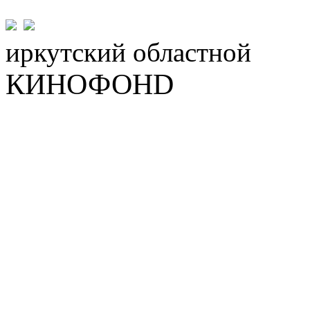
иркутский
областной
КИНОФОНD