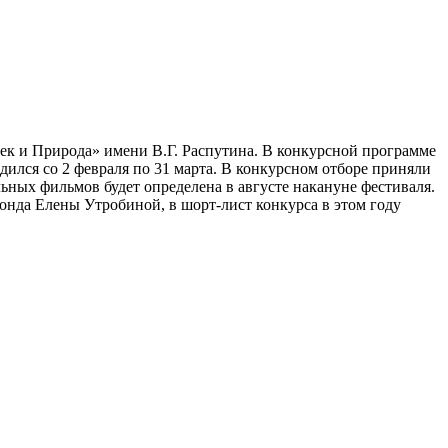
фестиваля «Человек и Природа» вошли 27 фильмов
век и Природа» имени В.Г. Распутина. В конкурсной программе
лся со 2 февраля по 31 марта. В конкурсном отборе приняли
ных фильмов будет определена в августе накануне фестиваля.
онда Елены Утробиной, в шорт-лист конкурса в этом году