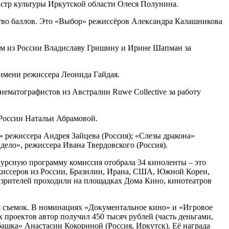
истр культуры Иркутской области Олеся Полунина.
тво баллов. Это «Выбор» режиссёров Александра Калашникова
м из России Владиславу Гришину и Ирине Шапман за
имени режиссера Леонида Гайдая.
ематографистов из Австралии Ruwe Collective за работу
 России Натальи Абрамовой.
 режиссера Андрея Зайцева (Россия); «Слезы дракона»
ело», режиссера Ивана Твердовского (Россия).
нкурсную программу комиссия отобрала 34 киноленты – это
жиссеров из России, Бразилии, Ирана, США, Южной Кореи,
 зрителей проходили на площадках Дома Кино, кинотеатров
 съемок. В номинациях «Документальное кино» и «Игровое
проектов автор получил 450 тысяч рублей (часть деньгами,
ашка» Анастасии Кокориной (Россия, Иркутск). Её награда