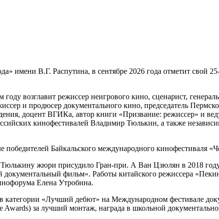
Человек и Природа» объявил основной состав жюри
 имени В.Г. Распутина, в сентябре 2026 года отметит свой 25-
м году возглавит режиссер неигрового кино, сценарист, генер
жиссер и продюсер документального кино, председатель Пермск
едения, доцент ВГИКа, автор книги «Призвание: режиссер» и в
российских кинофестивалей Владимир Тюлькин, а также независ
ле победителей Байкальского международного кинофестиваля «Ч
у Тюлькину жюри присудило Гран-при. А Ван Цзюлян в 2018 год
 документальный фильм». Работы китайского режиссера «Пекин
кинофорума Елена Утробина.
из в категории «Лучший дебют» на Международном фестивале док
se Awards) за лучший монтаж, награда в школьной документаль