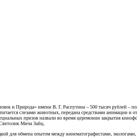
льского международного кинофестиваля «Человек и Природа» 
овек и Природа» имени В. Г. Распутина – 500 тысяч рублей – п
 питается слезами животных, передана средствами анимации и 
пециальных призов назвали во время церемонии закрытия киноф
 Светолик Мича Зайц.
дкой для обмена опытом между кинематографистами, экологами,