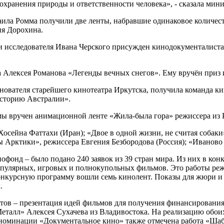
хранения природы и ответственности человека», - сказала мин
ила Ромма получили две ленты, набравшие одинаковое количес
ия Дорохина.
исследователя Ивана Черского присужден кинодокументалиста
 Алексея Романова «Легенды вечных снегов». Ему вручён приз 
вателя старейшего кинотеатра Иркутска, получила команда кин
историю Австралии».
емы вручен анимационной ленте «Жила-была гора» режиссера из
сейна Фаттахи (Иран); «Двое в одной жизни, не считая собаки»
 Арктики», режиссера Евгения Безбородова (Россия); «Иваново д
офонд – было подано 240 заявок из 39 стран мира. Из них в ко
опулярных, игровых и полнокупольных фильмов. Это работы ре
конкурсную программу вошли семь кинолент. Показы для жюри и
.
ов – презентация идей фильмов для получения финансирования
талл» Алексея Сухачева из Владивостока. На реализацию обоих 
 номинации «Документальное кино» также отмечена работа «Шаб