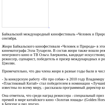
25 Байкальский кинофестиваль «
Байкальский международный кинофестиваль «Человек и Природа»
сентября.
Жюри Байкальского кинофестиваля «Человек и Природа» в это
кинематографа Элла Тухарели. В состав жюри также вошли ре
неигрового кино и ТВ Ольга Аверкиева, кандидат искусствов
режиссер, сценарист, победитель и призер международных и 
Цзюлян.
Примечательно, что два члена жюри в разные годы были в чис
- За конкурсную работу «Не про собак» в 2010 году Владимир
«Пластиковый Китай» стал победителем в номинации «Лучший
известны по всему миру, - рассказала программный директор 
Она отметила, что среди наград режиссера - специальный пр
премий в мире китайского кино «Золотая лошадь» (Golden Hor
в Бергене и ряд других.