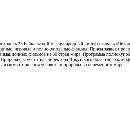
В конкурсную программу 25 Байкальского международного кино
т проходить 25 Байкальский международный кинофестиваль «Чело
нные, игровые и полнокупольные фильмы. Прием заявок проводи
нимационных фильмов из 30 стран мира. Программа полнокуполь
Природа», заместителя директора Иркутского областного киноф
ы взаимоотношения человека и природы в современном мире.