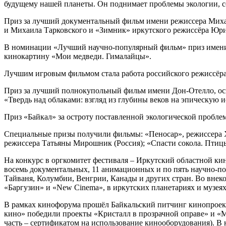
будущему нашей планеты. Он поднимает проблемы экологии, со
Приз за лучший документальный фильм имени режиссера Миха
и Михаила Тарковского и «Зимник» иркутского режиссёра Юр
В номинации «Лучший научно-популярный фильм» приз имени 
кинокартину «Мои медведи. Гималайцы».
Лучшим игровым фильмом стала работа российского режиссёра
Приз за лучший полнокупольный фильм имени Дон-Отелло, осно
«Твердь над облаками: взгляд из глубины веков на эпическую 
Приз «Байкал» за остроту поставленной экологической пробл
Специальные призы получили фильмы: «Пеносар», режиссера Хо
режиссера Татьяны Мирошник (Россия); «Спасти сокола. Птицы
На конкурс в оргкомитет фестиваля – Иркутский областной кин
восемь документальных, 11 анимационных и по пять научно-п
Тайваня, Колумбии, Венгрии, Канады и других стран. Во вне
«Баргузин» и «New Cinema», в иркутских планетариях и музеях
В рамках кинофорума прошёл Байкальский питчинг кинопроект
кино» победили проекты «Кристалл в прозрачной оправе» и «Ме
часть – сертификатом на использование кинооборудования). В