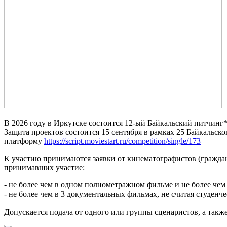
В 2026 году в Иркутске состоится 12-ый Байкальский питчинг*
Защита проектов состоится 15 сентября в рамках 25 Байкальск
платформу
https://script.moviestart.ru/competition/single/173
К участию принимаются заявки от кинематографистов (граждан 
принимавших участие:
- не более чем в одном полнометражном фильме и не более чем
- не более чем в 3 документальных фильмах, не считая студенч
Допускается подача от одного или группы сценаристов, а также