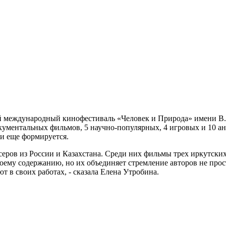
 Байкальского кинофестиваля «Человек и Природа» вошли восе
кий международный кинофестиваль «Человек и Природа» имени В.
документальных фильмов, 5 научно-популярных, 4 игровых и 10 
и еще формируется.
серов из России и Казахстана. Среди них фильмы трех иркутск
ему содержанию, но их объединяет стремление авторов не прос
 в своих работах, - сказала Елена Утробина.