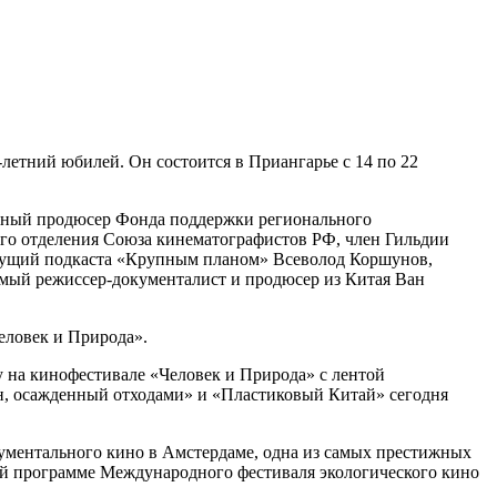
летний юбилей. Он состоится в Приангарье с 14 по 22
альный продюсер Фонда поддержки регионального
ого отделения Союза кинематографистов РФ, член Гильдии
едущий подкаста «Крупным планом» Всеволод Коршунов,
имый режиссер-документалист и продюсер из Китая Ван
еловек и Природа».
у на кинофестивале «Человек и Природа» с лентой
, осажденный отходами» и «Пластиковый Китай» сегодня
ументального кино в Амстердаме, одна из самых престижных
ной программе Международного фестиваля экологического кино