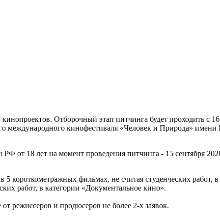
Байкальский питчинг кинопроектов 16 июня начинает прием зая
 кинопроектов. Отборочный этап питчинга будет проходить с 16 
ого международного кинофестиваля «Человек и Природа» имени В
РФ от 18 лет на момент проведения питчинга - 15 сентября 2026
 в 5 короткометражных фильмах, не считая студенческих работ, 
еских работ, в категории «Документальное кино».
 от режиссеров и продюсеров не более 2-х заявок.