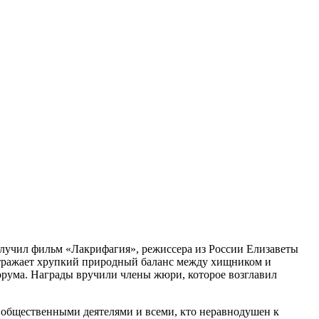
стал анимационный фильм «Лакрифагия»
олучил фильм «Лакрифагия», режиссера из России Елизаветы
отражает хрупкий природный баланс между хищником и
орума. Награды вручили члены жюри, которое возглавил
 общественными деятелями и всеми, кто неравнодушен к