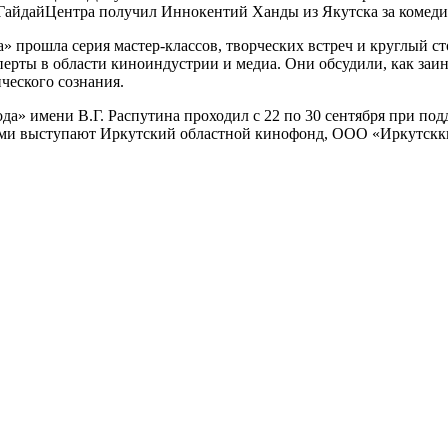
о ГайдайЦентра получил Иннокентий Ханды из Якутска за комеди
» прошла серия мастер-классов, творческих встреч и круглый ст
перты в области киноиндустрии и медиа. Они обсудили, как за
ческого сознания.
а» имени В.Г. Распутина проходил с 22 по 30 сентября при по
орами выступают Иркутский областной кинофонд, ООО «Иркутс